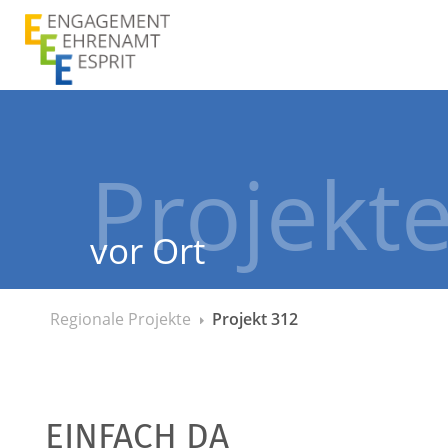
Zum Inhalt springen
Projekt
vor Ort
Regionale Projekte
Projekt 312
EINFACH DA