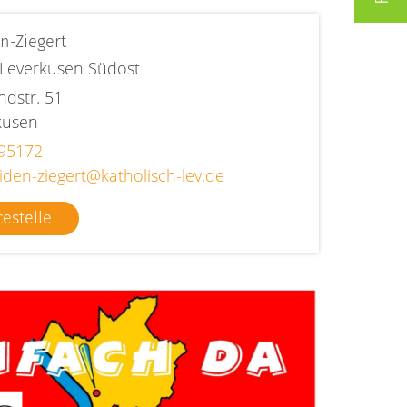
n-Ziegert
e Leverkusen Südost
ndstr. 51
kusen
95172
iden-ziegert@katholisch-lev.de
cestelle