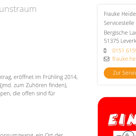
Kunstraum
Frauke
Heide
Servicestell
Bergische La
51375
Lever
0151 615
frauke.he
Zur Servi
ag, eröffnet im Frühling 2014,
 (jmd. zum Zuhören finden),
pen, die offen sind für
Konsumzwang, ein Ort der